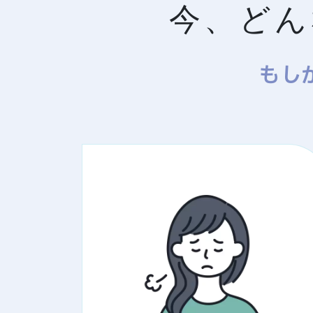
今、どん
もし