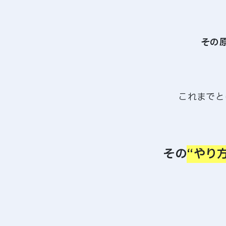
その
これまでと
その
“やり